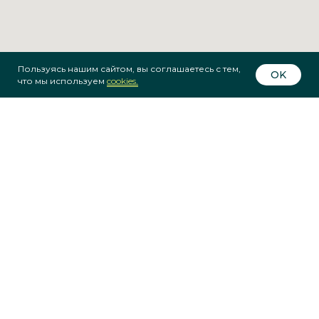
Пользуясь нашим сайтом, вы соглашаетесь с тем,
OK
что мы используем
co
okies.